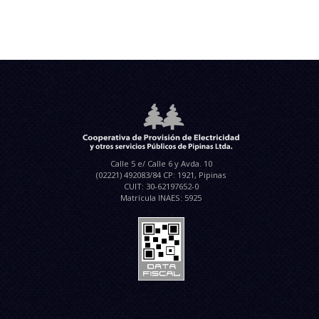
Calle 5 e/ Calle 6 y Avda. 10
(02221) 492083/84 CP: 1921, Pipinas
CUIT: 30-62197652-0
Matrícula INAES: 5925